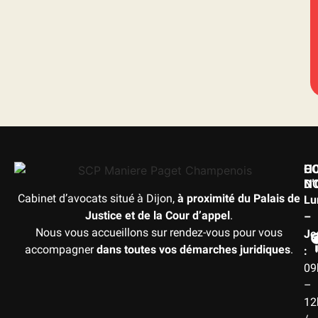
H
C
D
N
Cabinet d’avocats situé à Dijon,
à proximité du Palais de
Lu
Justice et de la Cour d’appel
.
–
Nous vous accueillons sur rendez-vous pour vous
Je
accompagner
dans toutes vos démarches juridiques
.
:
09
–
12