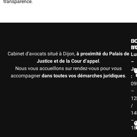
transparence.
H
C
D
N
Cabinet d’avocats situé à Dijon,
à proximité du Palais de
Lu
Justice et de la Cour d’appel
.
–
Nous vous accueillons sur rendez-vous pour vous
Je
accompagner
dans toutes vos démarches juridiques
.
:
09
–
12
/
14
–
18