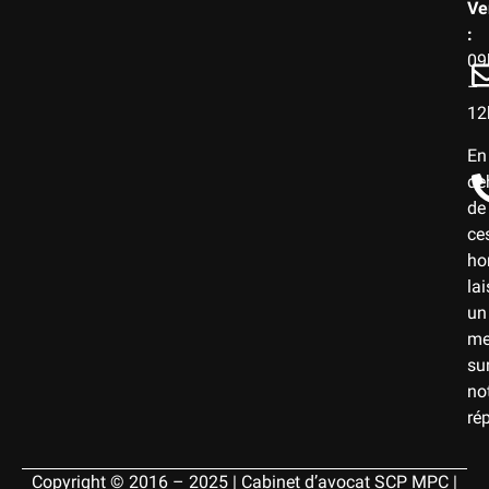
Ve
:
09
–
12
En
de
de
ce
hor
la
un
me
su
no
ré
Copyright © 2016 – 2025 | Cabinet d’avocat SCP MPC |