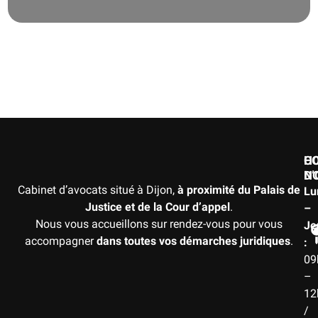
H
C
D
N
Cabinet d’avocats situé à Dijon,
à proximité du Palais de
Lu
Justice et de la Cour d’appel
.
–
Nous vous accueillons sur rendez-vous pour vous
Je
accompagner
dans toutes vos démarches juridiques
.
:
09
–
12
/